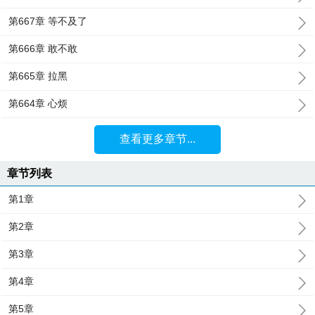
第667章 等不及了
第666章 敢不敢
第665章 拉黑
第664章 心烦
查看更多章节...
章节列表
第1章
第2章
第3章
第4章
第5章