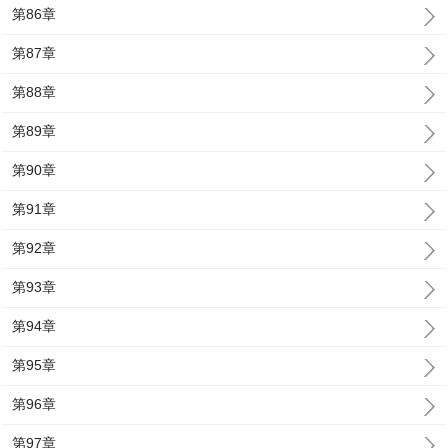
第86章
第87章
第88章
第89章
第90章
第91章
第92章
第93章
第94章
第95章
第96章
第97章