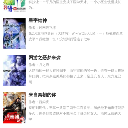
科技让一个平凡的医生变成了医学天才。一个小医生慢慢成长
为...
星宇始神
作者：过网云飞漾
第200章地球命运（大结局）ＷｗＷQΒ5C0М（一）厄截费而兰
皮平？我微微一怔！没想到我昏迷了七年，...
网游之恶梦来袭
作者：月之痕
大结局这一群人在吵闹中，而宇宙船的另一边，也有一群人拖家
带口的，把有亲戚关系的都拉了上来，足足几百人，东方克已
刚...
来自秦朝的你
作者：西闷庆
秦朝到现代，王猛一共活了两千二百多年。虽然他不知道还能活
多久，但是他知道绝对不能亏欠了身边的女人。清纯无敌的大
学...