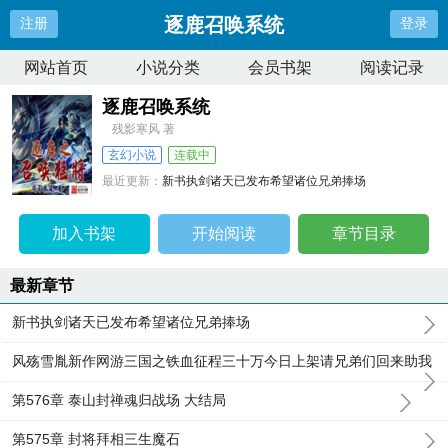
逐鹿召唤系统
注册
登录
网站首页
小说分类
会员书架
阅读记录
逐鹿召唤系统
残影寒风 著
玄幻小说
连载中
最近更新：
新书执剑诸天已发布希望诸位兄弟捧场
更新时间：
2025-10-15 03:09:42
加入书架
开始阅读
章节目录
最新章节
新书执剑诸天已发布希望诸位兄弟捧场
风殇雪胤新作网游三国之铁血征程三十万今日上架请兄弟们回来助我
第576章 泰山封禅魂归战场 大结局
第575章 封将拜相三生魔石