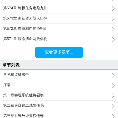
第574章 终极任务定鼎九州
第573章 南征蛮人胡人归降
第572章 肉搏相向局势明朗
第571章 以命搏命两败俱伤
查看更多章节...
章节列表
意见建议征求中
序章
第一章突现系统猛将召唤
第二章狠赚银二洗髓伐毛
第三章系统升级喜获连连