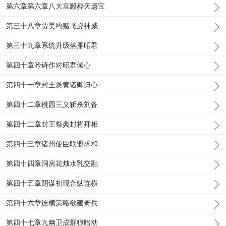
第六章第六章八大宫殿葬天遗宝
第三十八章贾昊约赌飞虎神威
第三十九章系统升级落雁昭君
第四十章吟诗作对昭君倾心
第四十一章封王炎黄诸卿归心
第四十二章桃园三义斩杀刘备
第四十二章封王祭典封将拜相
第四十三章诸州使臣联盟求和
第四十四章洞房花烛水乳交融
第四十五章阴谋初现合纵连横
第四十六章连横策略欲建奇兵
第四十七章九幽卫成群狼暗动