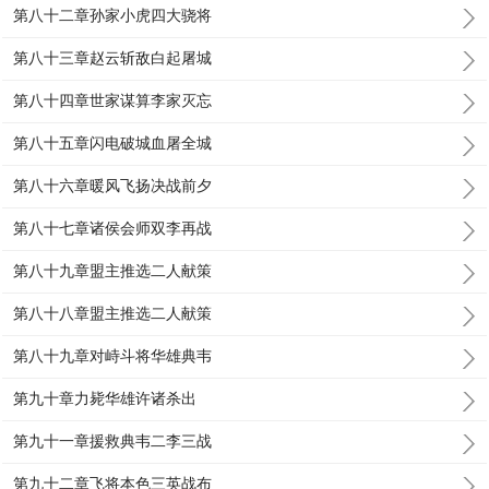
第八十二章孙家小虎四大骁将
第八十三章赵云斩敌白起屠城
第八十四章世家谋算李家灭忘
第八十五章闪电破城血屠全城
第八十六章暖风飞扬决战前夕
第八十七章诸侯会师双李再战
第八十九章盟主推选二人献策
第八十八章盟主推选二人献策
第八十九章对峙斗将华雄典韦
第九十章力毙华雄许诸杀出
第九十一章援救典韦二李三战
第九十二章飞将本色三英战布