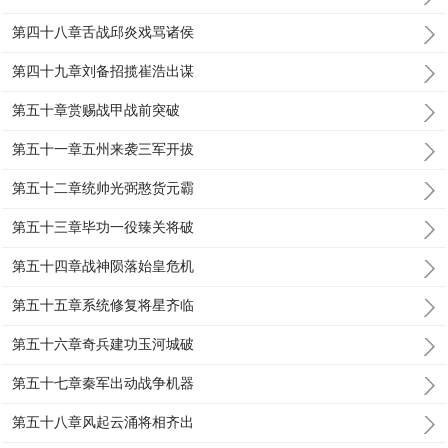
第四十八章舌战邱炎戏骂诸侯
第四十九章刘备招揽崔浩出谋
第五十章赏赐战甲战前突破
第五十一章五州来袭三军开拔
第五十二章统帅光弼憨货元霸
第五十三章毕功一役臻关将破
第五十四章战神陨落始皇危机
第五十五章系统修复将星齐临
第五十六章奇兵建功玉河城破
第五十七章秦军出动战争机器
第五十八章风起云涌将相齐出