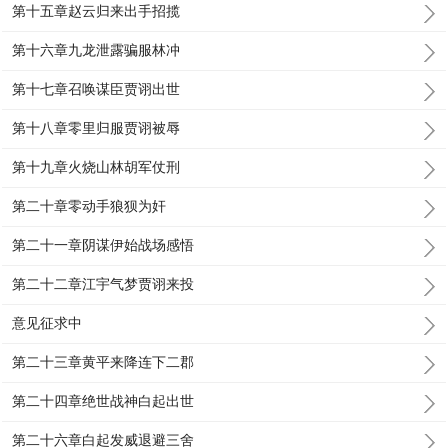
第十五章赵云归来出手招揽
第十六章九龙泄露骗服林冲
第十七章召唤谋臣贾诩出世
第十八章零里归服贾诩被辱
第十九章火烧山林胡军仗刑
第二十章零动手狼狈为奸
第二十一章阴谋伊始战场感悟
第二十二章江宇气梦贾诩来投
意见征求中
第二十三章黄平来降连下二郡
第二十四章绝世战神白起出世
第二十六章白起发威退避三舍