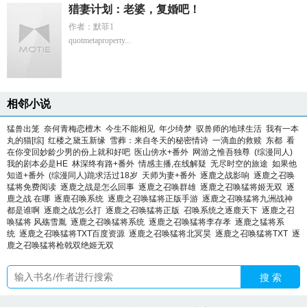
猎妻计划：老婆，复婚吧！
作者：默菲1
quotmetaproperty...
相邻小说
猛兽出笼
奈何青梅恋檀木
今生不能相见
年少绮梦
驭兽师的地球生活
我有一本
丸的猫[综]
红楼之黛玉新缘
雪葬：来自冬天的秘密情诗
一滴血的救赎
东都
看
在你变回妙龄少男的份上就和好吧
医山傍水+番外
网游之惟吾独尊
(综漫同人)
我的剧本必是HE
林深终有路+番外
情感主播,在线解疑
无尽时空的旅途
如果他
知道+番外
(综漫同人)跪求活过18岁
天师为妻+番外
逐鹿之战影响
逐鹿之召唤
猛将免费阅读
逐鹿之战是怎么回事
逐鹿之召唤群雄
逐鹿之召唤猛将姬无双
逐
鹿之战 在哪
逐鹿召唤系统
逐鹿之召唤猛将正版手游
逐鹿之召唤猛将九洲战神
都是谁啊
逐鹿之战怎么打
逐鹿之召唤猛将正版
召唤系统之逐鹿天下
逐鹿之召
唤猛将 风殇雪胤
逐鹿之召唤猛将系统
逐鹿之召唤猛将李存孝
逐鹿之猛将系
统
逐鹿之召唤猛将TXT百度资源
逐鹿之召唤猛将北冥昊
逐鹿之召唤猛将TXT
逐
鹿之召唤猛将枪戟双绝姬无双
搜 索