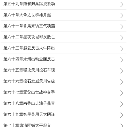
第五十九章燕雀归巢猛虎欲动
第六十章大争之世群雄并起
第六十一章鲁肃来访三气项燕
第六十二章星夜攻城邱炎败亡
第六十三章赵云反击火牛阵出
第六十四章永州出动全面反击
第六十五章强攻天川投石车现
第六十六章投石发威天川告破
第六十七章亚父出世战神交手
第六十八章尚香出走浪子燕青
第六十九章智星吴用天大阴谋
第七十章肃清匿贼太平起义