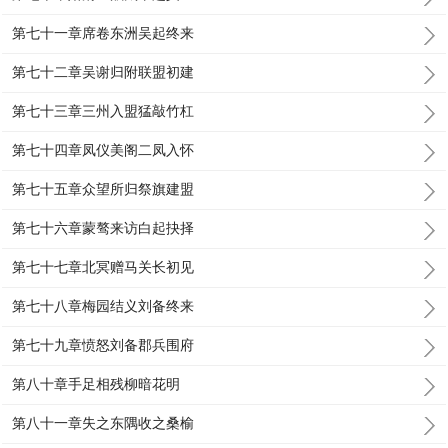
第七十一章席卷东洲吴起终来
第七十二章吴谢归附联盟初建
第七十三章三州入盟猛敲竹杠
第七十四章凤仪美阁二凤入怀
第七十五章众望所归祭旗建盟
第七十六章蒙骜来访白起抉择
第七十七章北冥赠马关长初见
第七十八章梅园结义刘备终来
第七十九章愤怒刘备郡兵围府
第八十章手足相残柳暗花明
第八十一章失之东隅收之桑榆