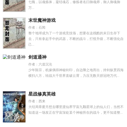
七魄，以魂炼体，凝结魂石，修炼者名曰御魂师，御人御魂御
万...
末世魔神游戏
作者：石闻
整个地球成为了一个游戏竞技场，想要在这残酷的末日生存下
去，只有拿起手中的武器，不断的战斗，打怪升级，不断强化自
己...
剑道通神
作者：六道沉沦
少年陈宗，机缘偶得神秘剑印，自边陲之地而出，持剑纵贯四海
横扫八方，转战大千世界直破云霄，力压无数天骄冠绝万代...
星战修真英雄
作者：西来
大结局章蜜月想去哪里渡仙界宇宙九颗星球上的仙人们，当然不
知道这一场发正在宇宙深处某个神秘所在的战斗，更不知道整...