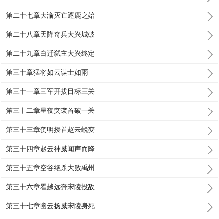
第二十七章大渝灭亡逐鹿之始
第二十八章天降奇兵大兴城破
第二十九章白迁弑主大兴终定
第三十章猛将如云谋士如雨
第三十一章三军开拔目标三关
第三十二章星夜突袭首破一关
第三十三章贺明授首赵云蜕变
第三十四章赵云神威闻声而降
第三十五章空谷绝杀大败禹州
第三十六章瞿越远奔宋陵投敌
第三十七章幽云扬威宋陵身死