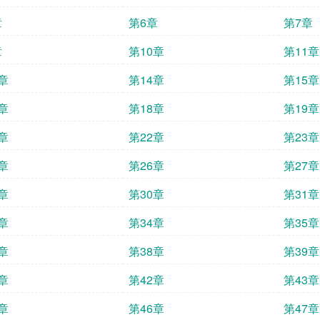
章
第6章
第7章
章
第10章
第11章
章
第14章
第15章
章
第18章
第19章
章
第22章
第23章
章
第26章
第27章
章
第30章
第31章
章
第34章
第35章
章
第38章
第39章
章
第42章
第43章
章
第46章
第47章