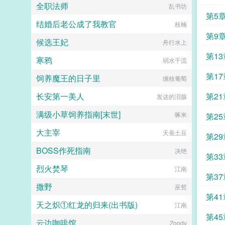
全职法师
乱书坊
第5
结婚后老公成了我教官
枝楠
第9
候选王妃
舟行水上
第13
寒鸦
弱水千流
第17
饲养魔王的日子里
缠枝葡萄
长安第一美人
第21
发达的泪腺
满级小草饲养指南[末世]
啄米
第25
大主宰
天蚕土豆
第29
BOSS作死指南
决绝
第33
烈火焚琴
江南
第37
撒野
巫哲
第41
天之炽①红龙的归来(出书版)
江南
第45
云边咖啡馆
Zoody