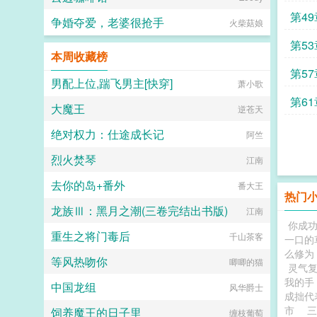
第49
争婚夺爱，老婆很抢手
火柴菇娘
第53
本周收藏榜
第57
男配上位,踹飞男主[快穿]
萧小歌
第61
大魔王
逆苍天
绝对权力：仕途成长记
阿竺
烈火焚琴
江南
去你的岛+番外
番大王
热门
龙族Ⅲ：黑月之潮(三卷完结出书版)
江南
你成
重生之将门毒后
千山茶客
一口的
么修为
等风热吻你
唧唧的猫
灵气复
我的手
中国龙组
风华爵士
成拙代
市
饲养魔王的日子里
缠枝葡萄