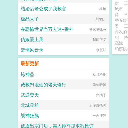
次
结婚后老公成了我教官
城市
枝楠
肖
极品太子
川gg、
番五次
番
在恐怖世界当万人迷+番外
啾咪啾咪兔
两次的
妃
快
伪娘爱上我
我即正义
高嫁
珀樱桃
篮球风云录
水瓶妖
最新更新
炼神鼎
秋月梧桐
截教扫地仙的诸天修行
弹剑听禅
武逆焚天
疯橘子
北城枭雄
玉溪燃指尖
战神狂飙
一念汪洋
被逐出宗门后，美人师尊跪求我原谅