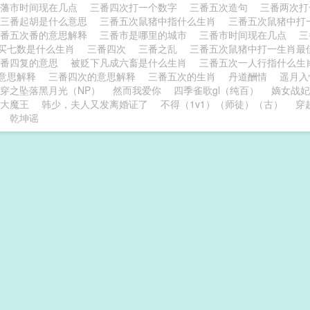
三藩市时间现在几点
三番四次打一个数字
三番五次造句
三番两次
三番起胡是什么意思
三番五次鼠猪中指什么生肖
三番五次鼠猪中打
三番五次番的意思解释
三番市是哪里的城市
三番市时间现在几点
三
买七数是什么生肖
三番四次
三番之乱
三番五次鼠猪中打一生肖
三番四复的意思
被贬下凡成六畜是什么生肖
三番五次一人行指什么
意思解释
三番四次的意思解释
三番五次的生肖
丹道酬情
遥月入
穿之坠落黑月光（NP）
然而我爱你
四季雀歌gl（纯百）
嫡女战妃
大魔王
韩少，夫人又发离婚证了
不得（1v1）（师徒）（古）
穿
乾坤谣