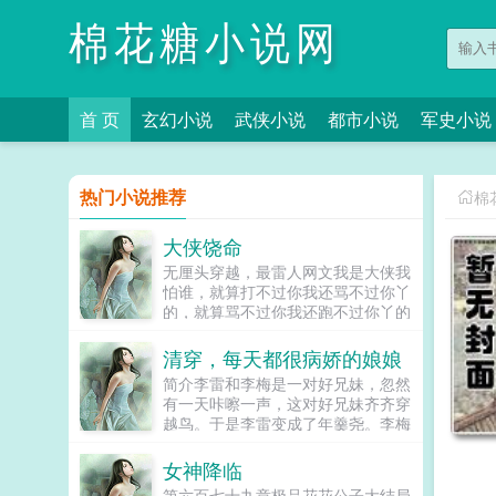
棉花糖小说网
首 页
玄幻小说
武侠小说
都市小说
军史小说
热门小说推荐
棉
大侠饶命
无厘头穿越，最雷人网文我是大侠我
怕谁，就算打不过你我还骂不过你丫
的，就算骂不过你我还跑不过你丫的
有种的让我先打十拳，打不死你，我
就认输，什么，不公平？那你找人打
清穿，每天都很病娇的娘娘
去，跟我过招就得按我的规矩来欺负
简介李雷和李梅是一对好兄妹，忽然
俺的痞子们，不理俺的美女们，这下
有一天咔嚓一声，这对好兄妹齐齐穿
你们要幸福了，免费赠个超人要不
越鸟。于是李雷变成了年羹尧。李梅
要，不要？抱歉，这是强制性礼物且
变成了小年糕。据说当年大将军在青
看脑残无厘头的王大夏童鞋如何变身
海打了胜仗后，雍正皇帝遣...
女神降临
成了打不死的小强弟弟，搞笑，热
血，还有那么点打了鸡血的温情，都
第六百七十九章极品花花公子大结局