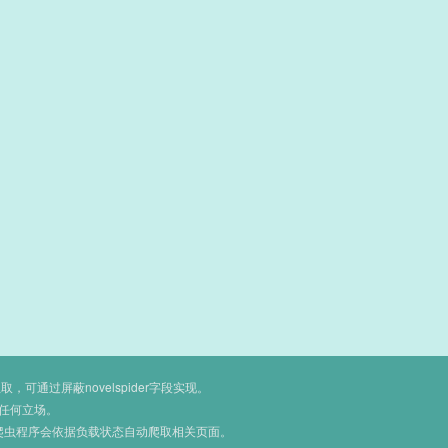
通过屏蔽novelspider字段实现。
任何立场。
爬虫程序会依据负载状态自动爬取相关页面。