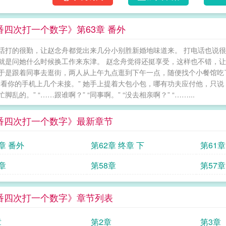
番四次打一个数字》第63章 番外
话打的很勤，让赵念舟都觉出来几分小别胜新婚地味道来。 打电话也说
就是问她什么时候换工作来东津。 赵念舟觉得还挺享受，这样也不错，让
于是跟着同事去逛街，两人从上午九点逛到下午一点，随便找个小餐馆吃
看看你的手机上几个未接。” 她手上提着大包小包，哪有功夫应付他，只
脚乱的。” “……跟谁啊？” “同事啊。” “没去相亲啊？” “……...
番四次打一个数字》最新章节
章 番外
第62章 终章 下
第61章
章
第58章
第57章
番四次打一个数字》章节列表
章
第2章
第3章