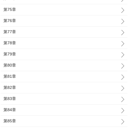
第75章
第76章
第77章
第78章
第79章
第80章
第81章
第82章
第83章
第84章
第85章