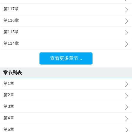
第117章
第116章
第115章
第114章
查看更多章节...
章节列表
第1章
第2章
第3章
第4章
第5章