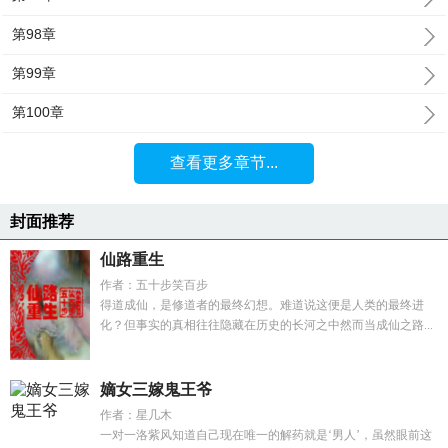
第98章
第99章
第100章
查看更多章节...
封面推荐
仙路重生
作者：五十步笑百步
得道成仙，是修道者的最终幻想。难道说这便是人类的最终进
化？但事实的真相往往隐藏在历史的长河之中然而当成仙之路...
嫡女三嫁鬼王爷
作者：星几木
一对一洛紫风知道自己现在唯一的解药就是‘男人’，虽然眼前这