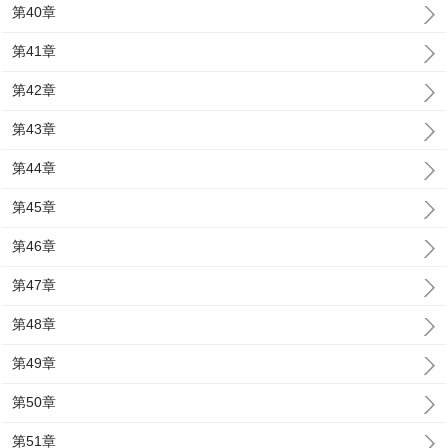
第40章
第41章
第42章
第43章
第44章
第45章
第46章
第47章
第48章
第49章
第50章
第51章