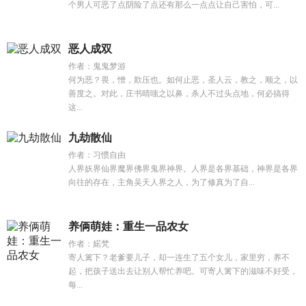
个男人可恶了点阴险了点还有那么一点点让自己害怕，可...
恶人成双
作者：鬼鬼梦游
何为恶？畏，憎，欺压也。如何止恶，圣人云，教之，顺之，以
善度之。对此，庄书晴嗤之以鼻，杀人不过头点地，何必搞得
这...
九劫散仙
作者：习惯自由
人界妖界仙界魔界佛界鬼界神界。人界是各界基础，神界是各界
向往的存在，主角吴天人界之人，为了修真为了自...
养俩萌娃：重生一品农女
作者：婼梵
寄人篱下？老爹要儿子，却一连生了五个女儿，家里穷，养不
起，把孩子送出去让别人帮忙养吧。可寄人篱下的滋味不好受，
每...