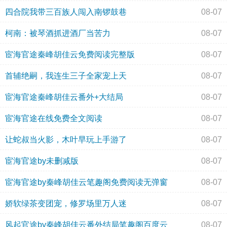
四合院我带三百族人闯入南锣鼓巷
08-07
柯南：被琴酒抓进酒厂当苦力
08-07
宦海官途秦峰胡佳云免费阅读完整版
08-07
首辅绝嗣，我连生三子全家宠上天
08-07
宦海官途秦峰胡佳云番外+大结局
08-07
宦海官途在线免费全文阅读
08-07
让蛇叔当火影，木叶早玩上手游了
08-07
宦海官途by未删减版
08-07
宦海官途by秦峰胡佳云笔趣阁免费阅读无弹窗
08-07
娇软绿茶变团宠，修罗场里万人迷
08-07
风起官途by秦峰胡佳云番外结局笔趣阁百度云
08-07