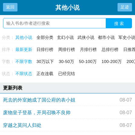
其他小说
返回
足迹
搜 索
分类：
其他小说
全部分类
玄幻小说
武侠小说
都市小说
军史小
排序：
最新更新
日排行榜
周排行榜
月排行榜
总排行榜
日推
字数：
不限字数
30万以下
30-50万
50-100万
100-200万
20
状态：
不限状态
正在连载
已经完结
更新列表
死去的外室她成了国公府的表小姐
08-07
废物皇子登基，开局召唤不良帅
08-07
穿越之莫问人归处
08-07