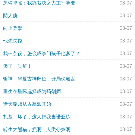
黑曜降临：我靠裁决之力主宰异变
08-07
阴人债
08-07
向上登攀
08-07
他先失控
08-07
我一杂役，怎么成掌门孩子他爹了？
08-07
傻子，尝鲜！
08-07
斩神：华夏古神归位，开局伏羲盘
08-07
重生在星际选择成为药剂师
08-07
诸天穿越从古墓派开始
08-07
扎基：坏了，这人把我当诺亚练
08-07
转生大熊猫，损啊，人类夺笋啊
08-07