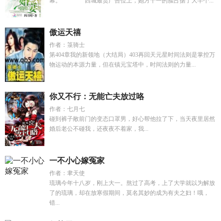
幕。 西城最贵广告位上，她方十一的脸占据了大半个...
傲运天禧
作者：箓骑士
第404章我的新领地（大结局）403再回天元星时间法则是掌控万
物运动的本源力量，但在镇元宝塔中，时间法则的力量...
你又不行：无能亡夫放过咯
作者：七月七
碰到裤子敞前门的变态口罩男，好心帮他拉了下，当天夜里居然
婚后老公不碰我，还夜夜不着家，我...
一不小心嫁冤家
作者：聿天使
琉璃今年十八岁，刚上大一。熬过了高考，上了大学就以为解放
了的琉璃，却在放寒假期间，莫名其妙的成为有夫之妇！哦，
错...