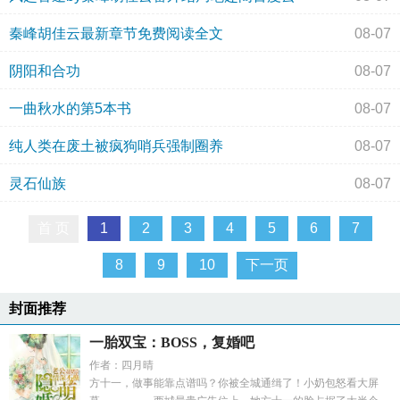
秦峰胡佳云最新章节免费阅读全文
08-07
阴阳和合功
08-07
一曲秋水的第5本书
08-07
纯人类在废土被疯狗哨兵强制圈养
08-07
灵石仙族
08-07
首 页
1
2
3
4
5
6
7
8
9
10
下一页
封面推荐
一胎双宝：BOSS，复婚吧
作者：四月晴
方十一，做事能靠点谱吗？你被全城通缉了！小奶包怒看大屏