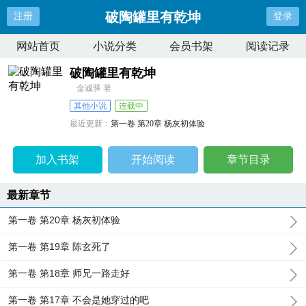
破陶罐里有乾坤
注册
登录
网站首页
小说分类
会员书架
阅读记录
破陶罐里有乾坤
金诚驿 著
其他小说
连载中
最近更新：
第一卷 第20章 杨灰初体验
更新时间：
2026-06-03 01:44:54
加入书架
开始阅读
章节目录
最新章节
第一卷 第20章 杨灰初体验
第一卷 第19章 陈玄死了
第一卷 第18章 师兄一路走好
第一卷 第17章 不会是她穿过的吧